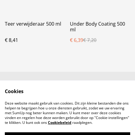
%
Teer verwijderaar 500 ml
Under Body Coating 500
ml
€ 8,41
€ 6,39
€ 7,20
Neem contact met
Voorwaarden
Cookies
ons op
Privacybeleid
Cookiebeleid
Deze website maakt gebruik van cookies. Dit zijn kleine bestanden die ons
Producten
helpen te begrijpen hoe u onze diensten gebruikt, zodat we uw ervaring
met SumUp nog beter kunnen maken. U kunt meer over deze cookies
vinden en regelen hoe deze worden gebruikt door op "Cookie-instellingen"
te klikken. U kunt ook ons
Cookiebeleid
raadplegen.