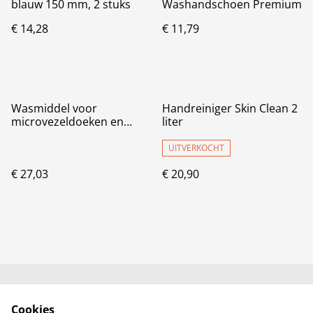
blauw 150 mm, 2 stuks
Washandschoen Premium
€ 14,28
€ 11,79
Wasmiddel voor
Handreiniger Skin Clean 2
microvezeldoeken en
liter
polijstpads 5 liter
UITVERKOCHT
€ 27,03
€ 20,90
Neem contact met
Voorwaarden
Cookies