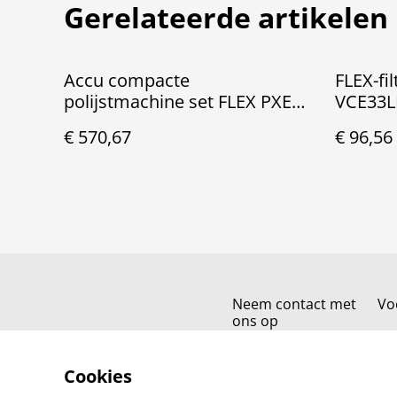
Gerelateerde artikelen
Accu compacte
FLEX-fi
polijstmachine set FLEX PXE
VCE33
80 10.8-EC/2.5
€ 570,67
€ 96,56
Neem contact met
Vo
ons op
Cookies