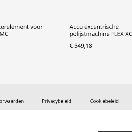
lterelement voor
Accu excentrische
LMC
polijstmachine FLEX XC
18-EC C
€ 549,18
orwaarden
Privacybeleid
Cookiebeleid