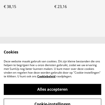
€ 38,15
€ 23,16
Neem contact met
Voorwaarden
Cookies
ons op
Privacybeleid
Cookiebeleid
Deze website maakt gebruik van cookies. Dit zijn kleine bestanden die ons
Producten
helpen te begrijpen hoe u onze diensten gebruikt, zodat we uw ervaring
met SumUp nog beter kunnen maken. U kunt meer over deze cookies
vinden en regelen hoe deze worden gebruikt door op "Cookie-instellingen"
te klikken. U kunt ook ons
Cookiebeleid
raadplegen.
Alles accepteren
©
2026
No Gloss No Glory
Cookie-instellingen