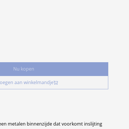
Nu kopen
oegen aan winkelmandje
een metalen binnenzijde dat voorkomt inslijting