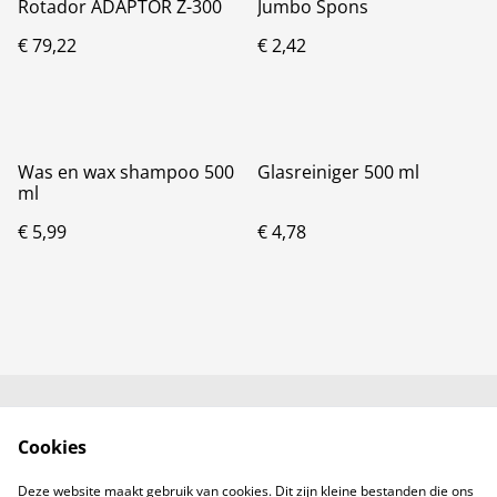
Rotador ADAPTOR Z-300
Jumbo Spons
€ 79,22
€ 2,42
Was en wax shampoo 500
Glasreiniger 500 ml
ml
€ 5,99
€ 4,78
Neem contact met
Voorwaarden
Cookies
ons op
Privacybeleid
Cookiebeleid
Deze website maakt gebruik van cookies. Dit zijn kleine bestanden die ons