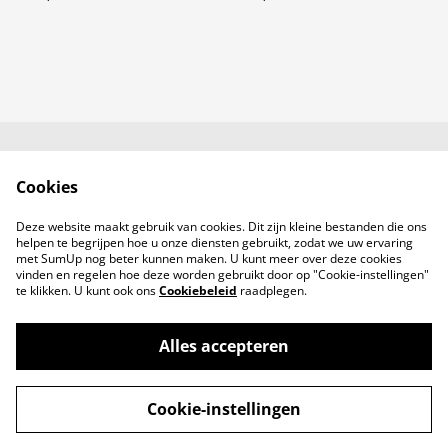
Neem contact met
Voorwaarden
Cookies
ons op
Privacybeleid
Cookiebeleid
Deze website maakt gebruik van cookies. Dit zijn kleine bestanden die ons
Producten
helpen te begrijpen hoe u onze diensten gebruikt, zodat we uw ervaring
met SumUp nog beter kunnen maken. U kunt meer over deze cookies
vinden en regelen hoe deze worden gebruikt door op "Cookie-instellingen"
te klikken. U kunt ook ons
Cookiebeleid
raadplegen.
Alles accepteren
©
2026
No Gloss No Glory
Cookie-instellingen
powered by