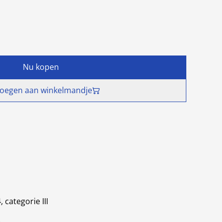
Nu kopen
oegen aan winkelmandje
categorie III
)