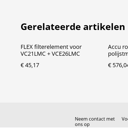
Gerelateerde artikelen
FLEX filterelement voor
Accu r
VC21LMC + VCE26LMC
polijst
150 18-
€ 45,17
€ 576,0
Neem contact met
Vo
ons op