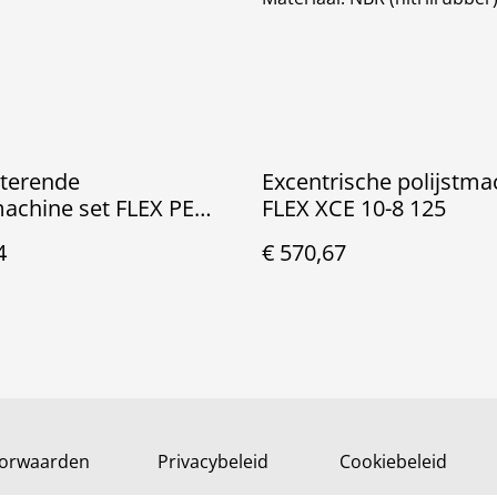
oterende
Excentrische polijstma
machine set FLEX PE
FLEX XCE 10-8 125
EC C
4
€ 570,67
orwaarden
Privacybeleid
Cookiebeleid