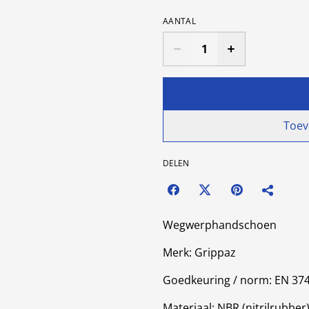
AANTAL
Toev
DELEN
Wegwerphandschoen
Merk: Grippaz
Goedkeuring / norm: EN 374, 
Materiaal: NBR (nitrilrubber