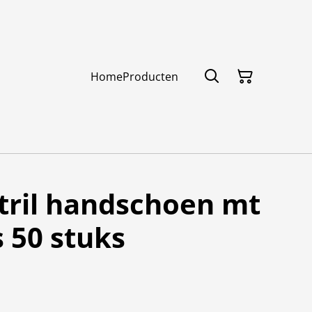
Home
Producten
tril handschoen mt
 50 stuks