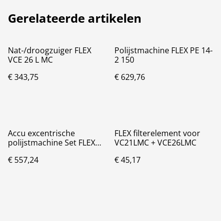
Gerelateerde artikelen
Nat-/droogzuiger FLEX
Polijstmachine FLEX PE 14-
VCE 26 L MC
2 150
€ 343,75
€ 629,76
Accu excentrische
FLEX filterelement voor
polijstmachine Set FLEX
VC21LMC + VCE26LMC
XFE 15 150 18.0/5.0
€ 557,24
€ 45,17