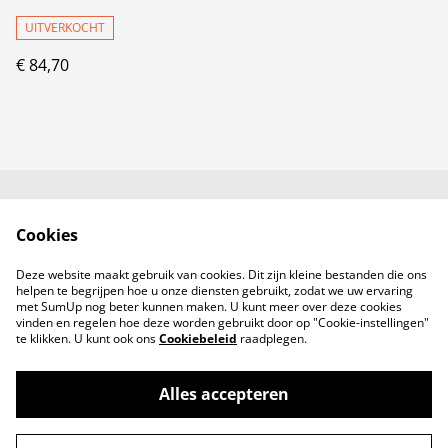
stuks
UITVERKOCHT
€ 84,70
Neem contact met
Voorwaarden
Cookies
ons op
Privacybeleid
Cookiebeleid
Deze website maakt gebruik van cookies. Dit zijn kleine bestanden die ons
Producten
helpen te begrijpen hoe u onze diensten gebruikt, zodat we uw ervaring
met SumUp nog beter kunnen maken. U kunt meer over deze cookies
vinden en regelen hoe deze worden gebruikt door op "Cookie-instellingen"
te klikken. U kunt ook ons
Cookiebeleid
raadplegen.
Alles accepteren
©
2026
No Gloss No Glory