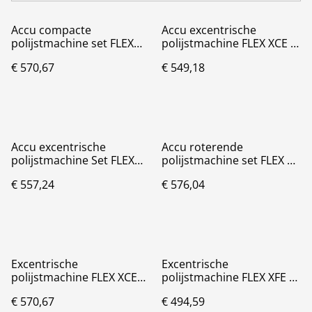
Accu compacte
Accu excentrische
polijstmachine set FLEX
polijstmachine FLEX XCE 8
PXE 80 10.8-EC/2.5
150 18-EC C
€ 570,67
€ 549,18
Accu excentrische
Accu roterende
polijstmachine Set FLEX
polijstmachine set FLEX PE
XFE 15 150 18.0/5.0
150 18-EC C
€ 557,24
€ 576,04
Excentrische
Excentrische
polijstmachine FLEX XCE
polijstmachine FLEX XFE 7-
10-8 125
15 150
€ 570,67
€ 494,59