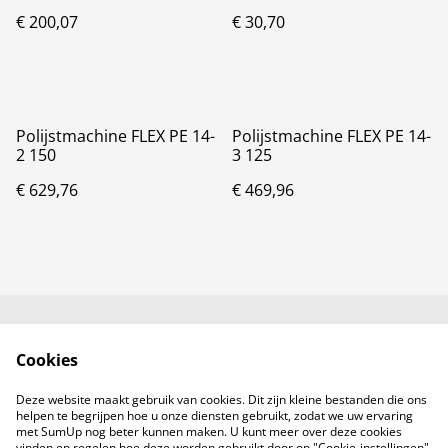
€ 200,07
€ 30,70
Polijstmachine FLEX PE 14-
Polijstmachine FLEX PE 14-
2 150
3 125
€ 629,76
€ 469,96
Neem contact met
Voorwaarden
Cookies
ons op
Privacybeleid
Cookiebeleid
Deze website maakt gebruik van cookies. Dit zijn kleine bestanden die ons
Producten
helpen te begrijpen hoe u onze diensten gebruikt, zodat we uw ervaring
met SumUp nog beter kunnen maken. U kunt meer over deze cookies
vinden en regelen hoe deze worden gebruikt door op "Cookie-instellingen"